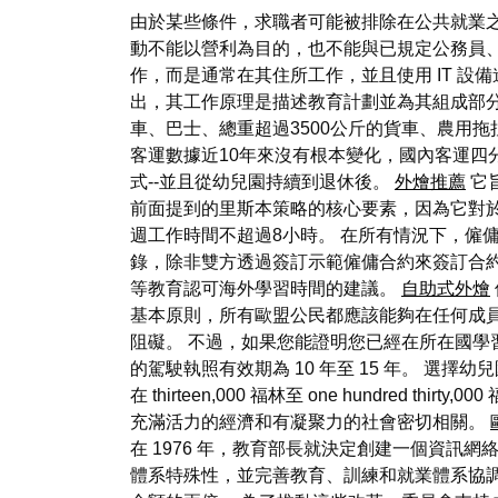
由於某些條件，求職者可能被排除在公共就業
動不能以營利為目的，也不能與已規定公務員
作，而是通常在其住所工作，並且使用 IT 設
出，其工作原理是描述教育計劃並為其組成部分
車、巴士、總重超過3500公斤的貨車、農用
客運數據近10年來沒有根本變化，國內客運四
式--並且從幼兒園持續到退休後。
外燴推薦
它
前面提到的里斯本策略的核心要素，因為它對於
週工作時間不超過8小時。 在所有情況下，僱
錄，除非雙方透過簽訂示範僱傭合約來簽訂合約。
等教育認可海外學習時間的建議。
自助式外燴
基本原則，所有歐盟公民都應該能夠在任何成
阻礙。 不過，如果您能證明您已經在所在國學
的駕駛執照有效期為 10 年至 15 年。 
在 thirteen,000 福林至 one hund
充滿活力的經濟和有凝聚力的社會密切相關。
在 1976 年，教育部長就決定創建一個資
體系特殊性，並完善教育、訓練和就業體系協調互動的