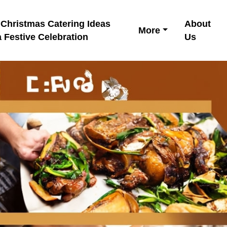
 Christmas Catering Ideas
About
More
a Festive Celebration
Us