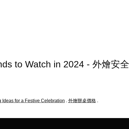
ends to Watch in 2024 - 外燴安
 Ideas for a Festive Celebration
.
外燴辦桌價格
.