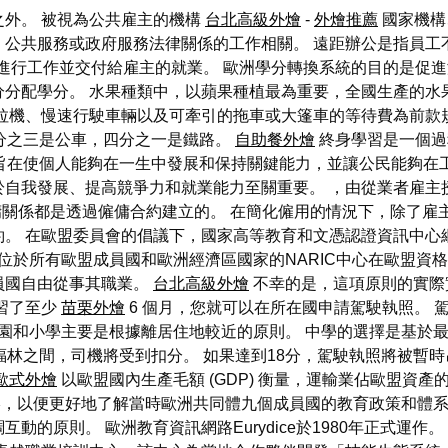
之外。 被視為公共雇主的機構
台北高級外燴
-
外燴推薦
國家機構
、公共服務或政府服務法律關係的工作相關。 遠距辦公是指員工
備進行工作並交付給雇主的就業。 歐洲學分轉換系統的目的是促進海
分配學分。 水果種類中，以蘋果種植最為重要，全國生產的水果中
拖拉機、慢速行駛車輛以及可牽引的拖車或大篷車的等待費為前款
分之三是公車，四分之一是鐵路。
自助餐外燴
終身學習是一個過
旨在使個人能夠在一生中發展和保持關鍵能力，並讓公民能夠在工
自我發展、提高競爭力和就業能力至關重要。 ，由從業者雇主
傭關係都是透過僱傭合約建立的。 在簡化僱用的情況下，除了雇
 在歐盟委員會的倡議下，國家高等教育和文憑認證資訊中心網路於 
位於所有歐盟成員國和歐洲經濟區國家的NARIC中心在歐盟資
員國自由從事其職業。
台北高級外燴
不幸的是，這項原則的實際
習了至少
苗栗外燴
6 個月，您就可以在所在國申請駕駛執照。 
選擇幼兒園和小學主要是根據離居住地較近的原則。 中學的選擇是基
red thirty,000 福林之間，司機將受到扣分。 如果達到18分，駕
歐式外燴
以歐盟國內生產毛額 (GDP) 衡量，運輸業佔歐盟資產
訊網絡，以便更好地了解當時歐洲共同體九個成員國的教育政策和體
原則。 歐洲教育資訊網路Eurydice於1980年正式運作。 這