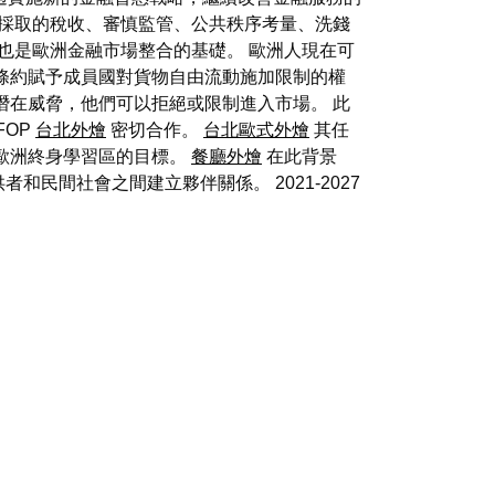
採取的稅收、審慎監管、公共秩序考量、洗錢
也是歐洲金融市場整合的基礎。 歐洲人現在可
條約賦予成員國對貨物自由流動施加限制的權
潛在威脅，他們可以拒絕或限制進入市場。 此
FOP
台北外燴
密切合作。
台北歐式外燴
其任
歐洲終身學習區的目標。
餐廳外燴
在此背景
間社會之間建立夥伴關係。 2021-2027
品