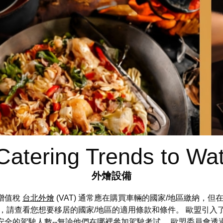
Catering Trends to Wat
外燴設備
增值稅
台北外燴
(VAT) 通常應在購買車輛的國家/地區繳納，
，請查看您想要移居的國家/地區的適用條款和條件。 歐盟引入
安全的駕駛人數--無論他們在哪裡參加駕駛考試。 歐盟委員會