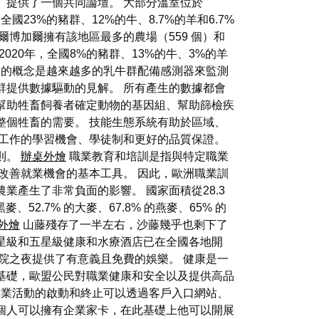
」提供了一個共同論壇。 大部分溫室位於
，全國23%的豬群、12%的牛、8.7%的羊和6.7%
，薩爾博加爾擁有該地區最多的農場（559 個）和
頃。 2020年，全國8%的豬群、13%的牛、3%的羊
」的概念是越來越多的乳牛群配備感測器來監測
群提供數據驅動的見解。 所有產生的數據都會
幫助牲畜飼養者確定動物的基因組、幫助篩檢疾
整個牲畜的需要。 技能生態系統有助於區域、
工作的學習機會、學徒制和更好的品質保證。
則。
辦桌外燴
職業教育和培訓是指與特定職業
改善就業機會的基本工具。 因此，歐洲職業訓
產生了非常負面的影響。 國家面積從28.3
黑麥、52.7% 的大麥、67.8% 的燕麥、65% 的
外燴
山藤殘存了一半左右，沙藤幾乎也剩下了
星級和五星級健康和水療酒店已在全國各地開
院之夜提供了有意義且免費的娛樂。 健康是一
基礎，歐盟公民對職業健康和安全以及提供高品
企業活動的啟動和終止可以透過客戶入口網站、
個人可以擁有企業家卡，在此基礎上他可以開展