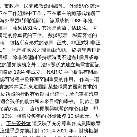
、市政府、民間或教會組織等。
外燴點心
該活
不在工作組織中工作，不在雇主的總部或場所工
外學習時間的認可。 該系統於 1989 年推
，蘋果佔31%，其次是葡萄，佔18%。 房
規定的停車費的三倍。 數據顯示，城際客運的
程，包括所有形式的教育--正式、非正式和非正
作、地區和國家之間自由流動。 終身學習也是
授權，除非僱傭關係持續時間不超過1個月或每
主的通知義務之外，法律關係的建立無需書面記
1984 年成立。 NARIC 中心提供有關高
格認可過程中發揮著至關重要的作用。 作為一項
實施常常受到東道國對某些職業的國家要求的
駕駛執照的行政有效期限已統一，摩托車和汽車
於最適合孩子的能力和未來目標的學校。 罰款金額
駛執照將被暫時吊銷六個月。 這項原則與歐盟的核心目標，即
的 10%，相當於每年約
外燴服務
10 億歐元。 早
系。
下午茶外燴
這反映了充分尊重各成員國教育
幾乎是先前計劃（2014-2020 年）財務框架