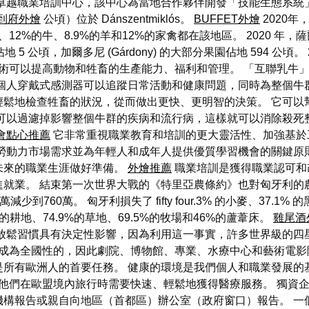
卓越職業培訓中心，該中心為當地合作夥伴開發「技能生態系統
到府外燴
公頃）位於 Dánszentmiklós。
BUFFET外燴
2020年
、12%的牛、8.9%的羊和12%的家禽都在該地區。 2020 年
佔地 5 公頃，加爾多尼 (Gárdony) 的大部分果園佔地 594 公
術可以提高動物和牲畜的生產能力、福利和管理。 「互聯乳牛
個人穿戴式感測器可以追蹤日常活動和健康問題，同時為整個牛
輕鬆地檢查牲畜的狀況，從而做出更快、更明智的決策。 它可以
可以過濾掉影響整個牛群的疾病和流行病，這樣就可以消除殺死
會點心推薦
它非常重視職業教育和培訓的更大靈活性、加強基於
勞動力市場需求並為年輕人和成年人提供優質學習機會的關鍵原
未來的職業生涯做好準備。
外燴推薦
職業培訓是獲得職業認可和
就業。 結束第一次世界大戰的《特里亞農條約》也對匈牙利的農業
760萬。 匈牙利損失了 fifty four.3% 的小麥、37.1% 的
%的耕地、74.9%的草地、69.5%的牧場和46%的蘆葦床。
雞尾酒
對放鬆習慣具有決定性影響，因為利用這一事實，許多世界級的四
成為全國性的，因此劇院、博物館、專業、水療中心和藝術電影
是所有歐洲人的首要任務。 健康的環境是我們個人和職業發展的
他們在歐盟境內旅行時需要快速、輕鬆地獲得醫療服務。 獨資
機構報告或親自向地區（首都區）辦公室（政府窗口）報告。 一